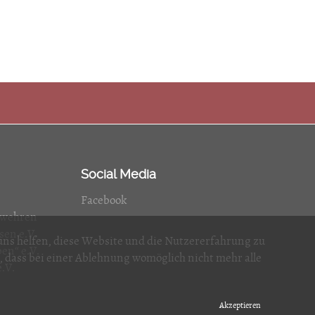
Social Media
Facebook
rwehren
en e.V.
 uns helfen, diese Website und die Nutzererfahrung zu
en“ e.V.
e, dass bei einer Ablehnung womöglich nicht mehr alle
.V.
Akzeptieren