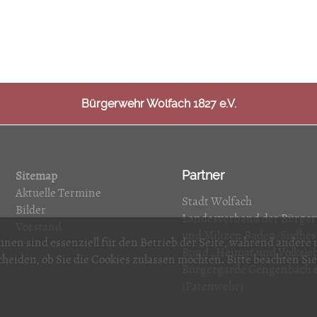
Bürgerwehr Wolfach 1827 e.V.
Partner
Sitemap
Aktuelle Termine
Stadt Wolfach
Bilder
Landesverband der Bürge
Vorstand
und Milizen Baden-Südhess
hnen sind essenziell für den Betrieb der Seite, während andere
Bund „Heimat und Volksleb
cheiden, ob Sie die Cookies zulassen möchten. Bitte beachten Si
Bürgergarde Gengenbach e
(Patenwehr)