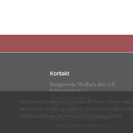
Kontakt
Bürgerwehr Wolfach 1827 e.V.
Schlössleblick 4
77709 Oberwolfach
Wir nutzen Cookies auf unserer Website. Einige von i
Deutschland
verbessern (Tracking Cookies). Sie können selbst ents
Tim Waldenmeyer
Funktionalitäten der Seite zur Verfügung stehen.
Telefon: +49 7834 / 86 54 774
tim.waldenmeyer@freenet.de